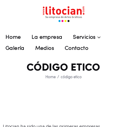
Home
La empresa
LITOCIAN
Servicios
Su empresa de artes gráficas
Home
La empresa
Servicios
Galería
Galería
Medios
Contacto
Medios
Contacto
CÓDIGO ETICO
Home
código etico
Litocian ha sido una de las primeras empresas