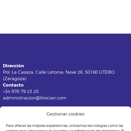
Dirección
Pol. La Casaza. Calle Letonia. Nave 26. 50180 UTEBO
(Zaragoza)
Contacto
+34 976 79 23 25
administracion@litocian.com
Gestionar cookies
Para ofrecer las mejores experiencias, utilizamos tecnologías como las
cookies para almacenar y/o acceder a la información del dispositivo. El